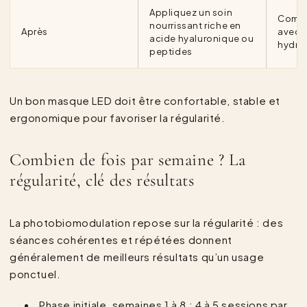
Appliquez un soin
Compl
nourrissant riche en
Après
avec u
acide hyaluronique ou
hydra
peptides
Un bon masque LED doit être confortable, stable et
ergonomique pour favoriser la régularité.
Combien de fois par semaine ? La
régularité, clé des résultats
La photobiomodulation repose sur la régularité : des
séances cohérentes et répétées donnent
généralement de meilleurs résultats qu’un usage
ponctuel.
Phase initiale, semaines 1 à 8 : 4 à 5 sessions par