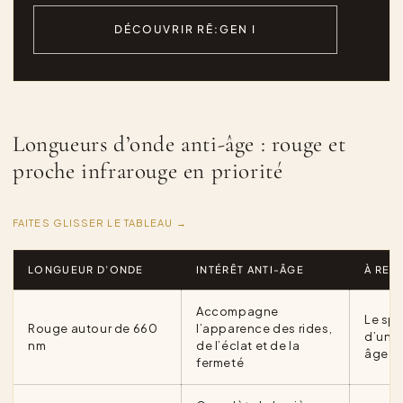
DÉCOUVRIR RĒ:GEN I
Longueurs d’onde anti-âge : rouge et
proche infrarouge en priorité
FAITES GLISSER LE TABLEAU →
LONGUEUR D’ONDE
INTÉRÊT ANTI-ÂGE
À RET
Accompagne
Le spe
Rouge autour de 660
l’apparence des rides,
d’un 
nm
de l’éclat et de la
âge
fermeté