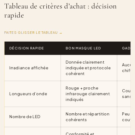
Tableau de critères d’achat : décision
rapide
FAITES GLISSER LE TABLEAU →
DÉCISION RAPIDE
BON MASQUE LED
GADGE
Donnée clairement
Aucun
Irradiance affichée
indiquée et protocole
chiffr
cohérent
Rouge + proche
Coule
Longueurs d’onde
infrarouge clairement
sans 
indiqués
Nombre et répartition
Peu d
Nombre de LED
cohérents
couve
Conformité et