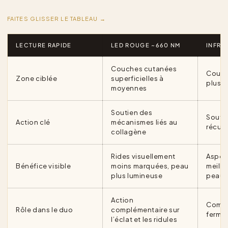
FAITES GLISSER LE TABLEAU →
LECTURE RAPIDE
LED ROUGE ~660 NM
INFRA
Couches cutanées
Couch
Zone ciblée
superficielles à
plus 
moyennes
Soutien des
Soutie
Action clé
mécanismes liés au
récup
collagène
Rides visuellement
Aspect
Bénéfice visible
moins marquées, peau
meille
plus lumineuse
peau
Action
Compl
Rôle dans le duo
complémentaire sur
fermet
l’éclat et les ridules