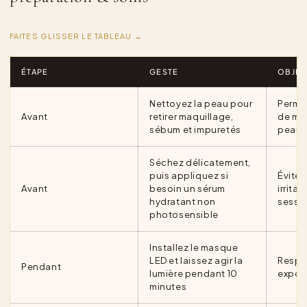
FAITES GLISSER LE TABLEAU →
ÉTAPE
GESTE
OBJEC
Nettoyez la peau pour
Permet
Avant
retirer maquillage,
de mie
sébum et impuretés
peau
Séchez délicatement,
puis appliquez si
Éviter 
Avant
besoin un sérum
irritan
hydratant non
sessi
photosensible
Installez le masque
LED et laissez agir la
Respe
Pendant
lumière pendant 10
exposi
minutes