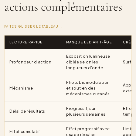
actions complémentaires
FAITES GLISSER LE TABLEAU →
LECTURE RAPIDE
MASQUE LED ANTI-ÂGE
CRÈME
Exposition lumineuse
Profondeur d’action
ciblée selon les
Surfa
longueurs d’onde
Photobiomodulation
Apport
Mécanisme
et soutien des
exter
mécanismes cutanés
Progressif, sur
Effet 
Délai de résultats
plusieurs semaines
tempo
Effet progressif avec
Limité
Effet cumulatif
usage régulier
appli