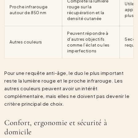
Complète la lumière
Utile 
Proche infrarouge
rouge sur la
appro
autour de 850 nm
récupération et la
plus 
densité cutanée
Peuvent répondre à
d’autres objectifs
Secon
Autres couleurs
comme l’éclat ou les
requê
imperfections
Pour une requête anti-âge, le duo le plus important
reste la lumière rouge et le proche infrarouge. Les
autres couleurs peuvent avoir un intérêt
complémentaire, mais elles ne doivent pas devenir le
critère principal de choix.
Confort, ergonomie et sécurité à
domicile