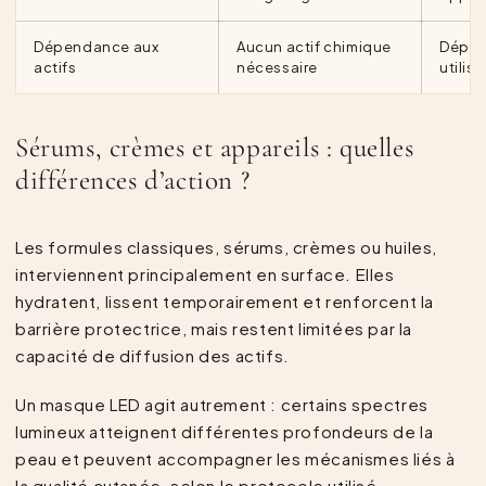
Dépendance aux
Aucun actif chimique
Dépen
actifs
nécessaire
utilis
Sérums, crèmes et appareils : quelles
différences d’action ?
Les formules classiques, sérums, crèmes ou huiles,
interviennent principalement en surface. Elles
hydratent, lissent temporairement et renforcent la
barrière protectrice, mais restent limitées par la
capacité de diffusion des actifs.
Un masque LED agit autrement : certains spectres
lumineux atteignent différentes profondeurs de la
peau et peuvent accompagner les mécanismes liés à
la qualité cutanée, selon le protocole utilisé.