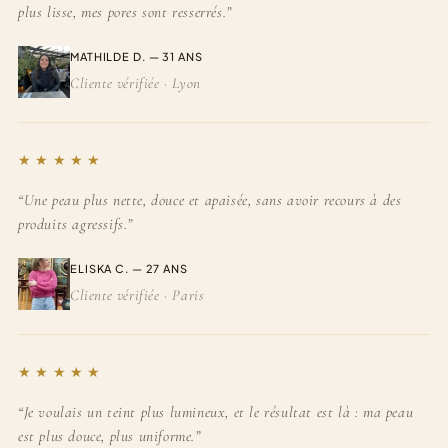
plus lisse, mes pores sont resserrés.”
MATHILDE D. — 31 ANS
Cliente vérifiée · Lyon
★
★
★
★
★
“Une peau plus nette, douce et apaisée, sans avoir recours à des
produits agressifs.”
ELISKA C. — 27 ANS
Cliente vérifiée · Paris
★
★
★
★
★
“Je voulais un teint plus lumineux, et le résultat est là : ma peau
est plus douce, plus uniforme.”