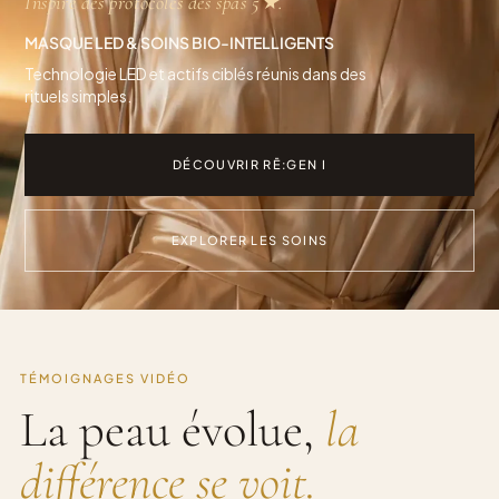
Inspiré des protocoles des spas 5★.
MASQUE LED & SOINS BIO-INTELLIGENTS
Technologie LED et actifs ciblés réunis dans des
rituels simples.
DÉCOUVRIR RĒ:GEN I
EXPLORER LES SOINS
TÉMOIGNAGES VIDÉO
La peau évolue,
la
différence se voit.