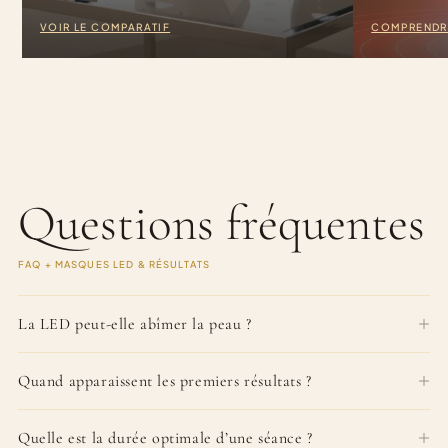
VOIR LE COMPARATIF
COMPRENDR
Questions fréquentes
FAQ + MASQUES LED & RÉSULTATS
La LED peut-elle abîmer la peau ?
Quand apparaissent les premiers résultats ?
Quelle est la durée optimale d’une séance ?