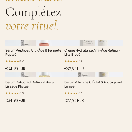
Complétez
votre rituel.
Sérum Peptides Anti-Âge & Fermeté
Crème Hydratante Anti-Âge Rétinol-
Peptaē
Like Bioaē
5.0
4.8
Prix
€34,90 EUR
Prix
€32,90 EUR
habituel
habituel
Sérum Bakuchiol Rétinol-Like &
Sérum Vitamine C Éclat & Antioxydant
Lissage Phytaē
Lumaē
4.5
4.5
Prix
€34,90 EUR
Prix
€27,90 EUR
habituel
habituel