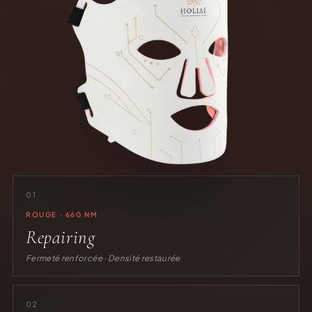
01
ROUGE · 660 NM
Repairing
Fermeté renforcée · Densité restaurée
02