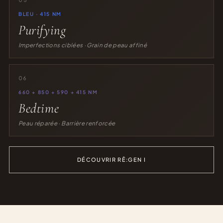
BLEU · 415 NM
Purifying
Imperfections ciblées · Grain de peau affiné
06
660 + 850 + 590 + 415 NM
Bedtime
Peau réparée · Barrière renforcée
DÉCOUVRIR RĒ:GEN I