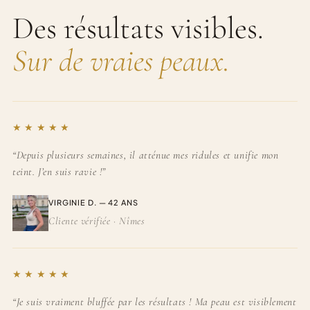
Des résultats visibles.
Sur de vraies peaux.
★
★
★
★
★
“Depuis plusieurs semaines, il atténue mes ridules et unifie mon
teint. J’en suis ravie !”
VIRGINIE D. — 42 ANS
Cliente vérifiée · Nîmes
★
★
★
★
★
“Je suis vraiment bluffée par les résultats ! Ma peau est visiblement