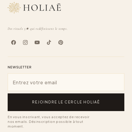
Des rituels 5★ qui redéfinissent le temps.
Facebook
Instagram
YouTube
TikTok
Pinterest
NEWSLETTER
Email
REJOINDRE LE CERCLE HOLIAĒ
En vous inscrivant, vous acceptez de recevoir
nos emails. Désinscription possible à tout
moment.