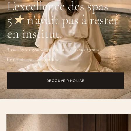
L'excellence des spas
5
★
n'avait pas à rester
en institut.
Technologie régénérative. Formules bio-intelligentes.
Un rituel — pas une routine.
DÉCOUVRIR HOLIAĒ