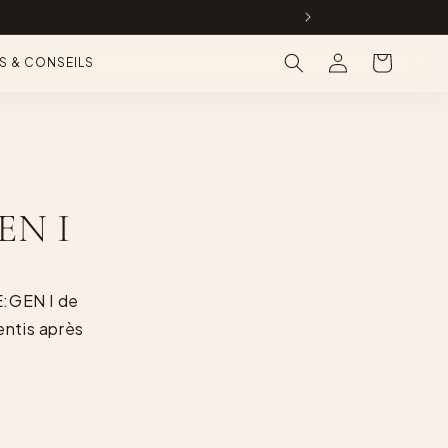
Connexion
Panier
S & CONSEILS
GEN I
Ē:GEN I de
entis après