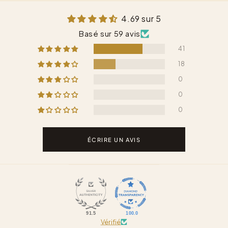
4.69 sur 5
Basé sur 59 avis
41
18
0
0
0
ÉCRIRE UN AVIS
91.5
100.0
Vérifié