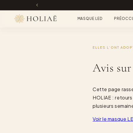
et
passer
au
contenu
MASQUE LED
PRÉOCCU
ELLES L’ONT ADOP
Avis su
Cette page rassem
HOLIAE : retours
plusieurs semaine
Voir le masque L