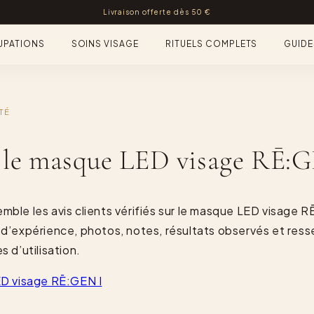
Livraison offerte dès 50 €
PATIONS
SOINS VISAGE
RITUELS COMPLETS
GUIDE
TÉ
r le masque LED visage RĒ:
ble les avis clients vérifiés sur le masque LED visage R
 d’expérience, photos, notes, résultats observés et ress
s d’utilisation.
ED visage RĒ:GEN I