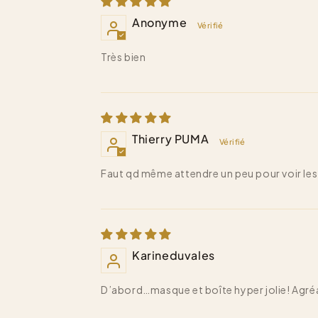
Anonyme
Très bien
Thierry PUMA
Faut qd même attendre un peu pour voir les 
Karineduvales
D’abord…masque et boîte hyper jolie! Agréable