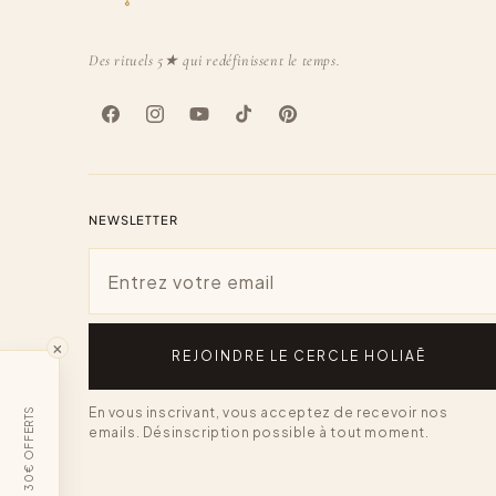
Des rituels 5★ qui redéfinissent le temps.
Facebook
Instagram
YouTube
TikTok
Pinterest
NEWSLETTER
Email
×
REJOINDRE LE CERCLE HOLIAĒ
En vous inscrivant, vous acceptez de recevoir nos
30€ OFFERTS
emails. Désinscription possible à tout moment.