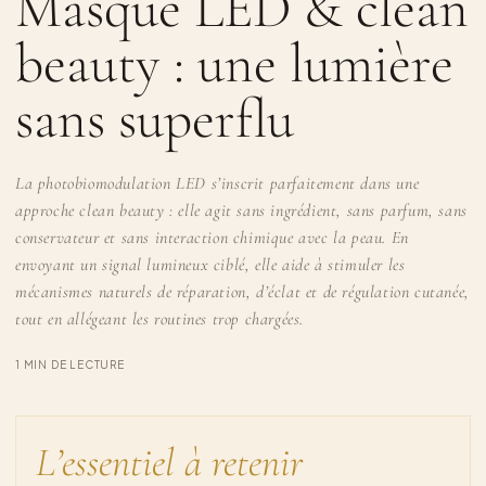
Masque LED & clean
beauty : une lumière
sans superflu
La photobiomodulation LED s’inscrit parfaitement dans une
approche clean beauty : elle agit sans ingrédient, sans parfum, sans
conservateur et sans interaction chimique avec la peau. En
envoyant un signal lumineux ciblé, elle aide à stimuler les
mécanismes naturels de réparation, d’éclat et de régulation cutanée,
tout en allégeant les routines trop chargées.
1 MIN DE LECTURE
L’essentiel à retenir