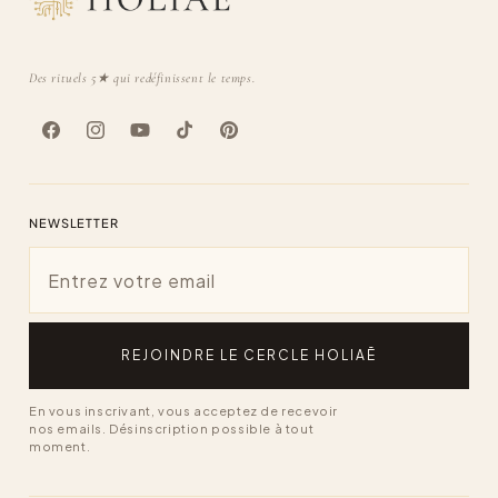
Des rituels 5★ qui redéfinissent le temps.
Facebook
Instagram
YouTube
TikTok
Pinterest
NEWSLETTER
Email
REJOINDRE LE CERCLE HOLIAĒ
En vous inscrivant, vous acceptez de recevoir
nos emails. Désinscription possible à tout
moment.