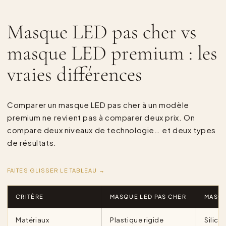
Masque LED pas cher vs
masque LED premium : les
vraies différences
Comparer un masque LED pas cher à un modèle
premium ne revient pas à comparer deux prix. On
compare deux niveaux de technologie… et deux types
de résultats.
FAITES GLISSER LE TABLEAU →
CRITÈRE
MASQUE LED PAS CHER
MASQU
Matériaux
Plastique rigide
Silico