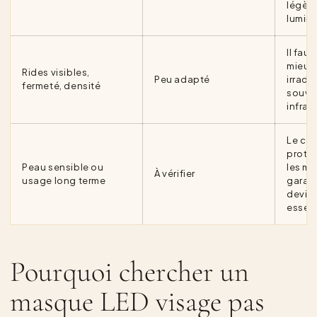
légèr
lumin
Il fau
mieux 
Rides visibles,
Peu adapté
irradi
fermeté, densité
souve
infrar
Le con
protec
Peau sensible ou
les ma
À vérifier
usage long terme
garant
devie
essent
Pourquoi chercher un
masque LED visage pas