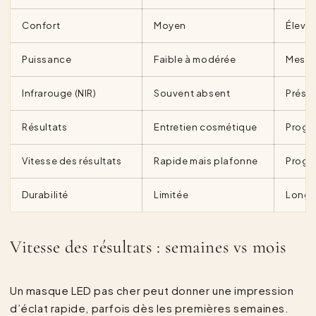
Confort
Moyen
Élevé
Puissance
Faible à modérée
Mesuré
Infrarouge (NIR)
Souvent absent
Prése
Résultats
Entretien cosmétique
Progre
Vitesse des résultats
Rapide mais plafonne
Progre
Durabilité
Limitée
Long 
Vitesse des résultats : semaines vs mois
Un masque LED pas cher peut donner une impression
d’éclat rapide, parfois dès les premières semaines.