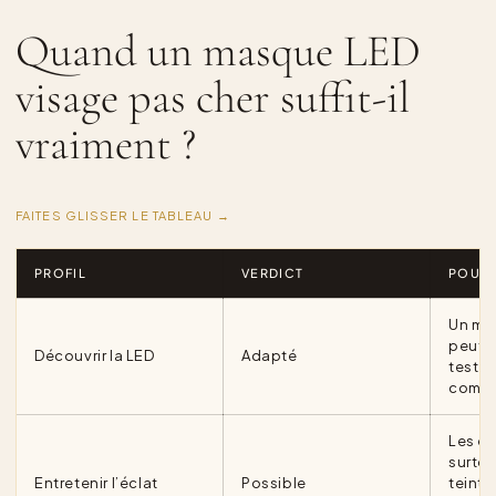
Quand un masque LED
visage pas cher suffit-il
vraiment ?
FAITES GLISSER LE TABLEAU →
PROFIL
VERDICT
POUR
Un mo
peut s
Découvrir la LED
Adapté
tester 
compr
Les ef
surtou
Entretenir l’éclat
Possible
teint 