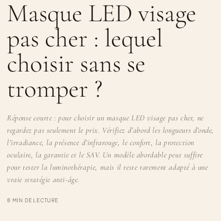
Masque LED visage
pas cher : lequel
choisir sans se
tromper ?
Réponse courte :
pour choisir un masque LED visage pas cher, ne
regardez pas seulement le prix. Vérifiez d’abord les longueurs d’onde,
l’irradiance, la présence d’infrarouge, le confort, la protection
oculaire, la garantie et le SAV. Un modèle abordable peut suffire
pour tester la luminothérapie, mais il reste rarement adapté à une
vraie stratégie anti-âge.
8 MIN DE LECTURE