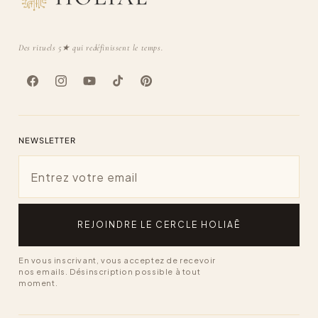
Des rituels 5★ qui redéfinissent le temps.
Facebook
Instagram
YouTube
TikTok
Pinterest
NEWSLETTER
Email
REJOINDRE LE CERCLE HOLIAĒ
En vous inscrivant, vous acceptez de recevoir
nos emails. Désinscription possible à tout
moment.