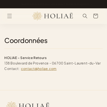
et
passer
Livraison offerte dès 50 €
au
contenu
Panier
Coordonnées
HOLIAE – Service Retours
138 Boulevard de Provence - 06700 Saint-Laurent-du-Var
Contact :
contact@holiae.com