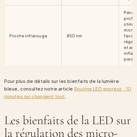
Pénètr
profo
stimul
microc
Proche infrarouge
850 nm
favori
régéné
et aid
infla
persis
Pour plus de détails sur les bienfaits de la lumière
bleue, consultez notre article
Routine LED express : 10
minutes qui changent tout
.
Les bienfaits de la LED sur
la régulation des micro-