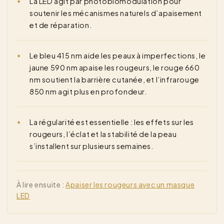
La LED agit par photobiomodulation pour
soutenir les mécanismes naturels d’apaisement
et de réparation.
Le bleu 415 nm aide les peaux à imperfections, le
jaune 590 nm apaise les rougeurs, le rouge 660
nm soutient la barrière cutanée, et l’infrarouge
850 nm agit plus en profondeur.
La régularité est essentielle : les effets sur les
rougeurs, l’éclat et la stabilité de la peau
s’installent sur plusieurs semaines.
À lire ensuite :
Apaiser les rougeurs avec un masque
LED