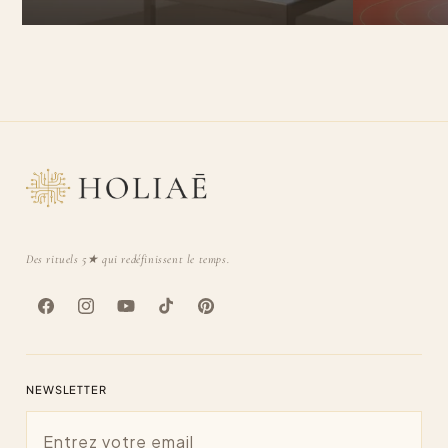
Des rituels 5★ qui redéfinissent le temps.
Facebook
Instagram
YouTube
TikTok
Pinterest
NEWSLETTER
Email