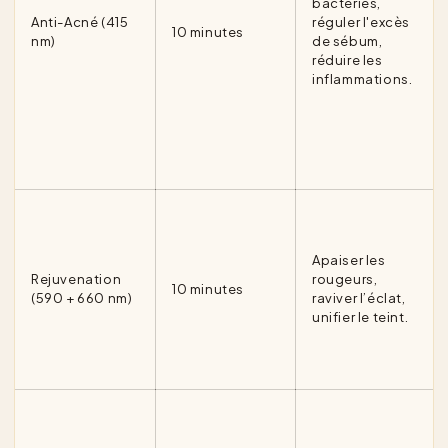
bactéries,
Anti-Acné (415
réguler l'excès
10 minutes
nm)
de sébum,
réduire les
inflammations.
Apaiser les
Rejuvenation
rougeurs,
10 minutes
(590 + 660 nm)
raviver l’éclat,
unifier le teint.