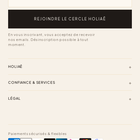
REJOINDRE LE CERCLE HOLIAĒ
En vous inscrivant, vous acceptez de recevoir
nos emails. Désinscription possible à tout
moment.
HOLIAĒ
CONFIANCE & SERVICES
LÉGAL
Paiements sécurisés & flexibles