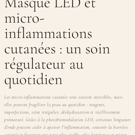
Masque LED et
micro-
inflammations
cutanées : un soin
régulateur au
quotidien
Les micro-inflammations cutanées sont souvent invisibles, mais
elles peuvent fragiliser la peau au quotidien : rougeurs,
imperfections, teint irrégulier, déshydratation et vieillissement
prématuré. Grâce à la photobiomodulation LED, certaines longueurs
d’onde peuvent aider à apaiser l’inflammation, soutenir la barrière
cutanée et favoriser une peau plus stable, plus lumineuse et mieux