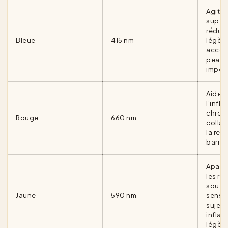
Agit s
superf
réduir
Bleue
415 nm
légère
accom
peaux 
imperf
Aide à
l’infl
chroni
Rouge
660 nm
collag
la res
barriè
Apaise
les ro
soutie
Jaune
590 nm
sensib
sujett
infla
légère